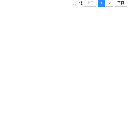
共17条
上页
1
2
下页