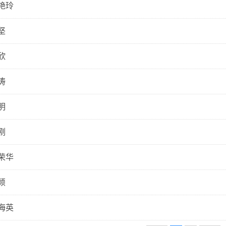
艳玲
坚
欣
涛
明
刚
荣华
颖
海英