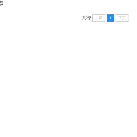
群
共2条
上页
1
下页