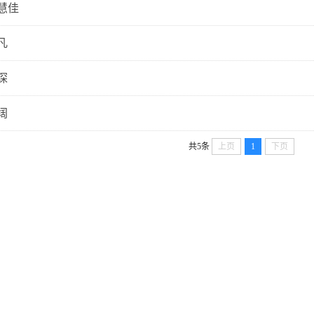
慧佳
凡
琛
阔
共5条
上页
1
下页