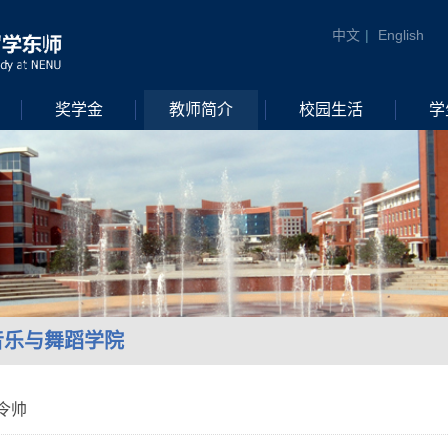
中文
|
English
奖学金
教师简介
校园生活
学
音乐与舞蹈学院
令帅