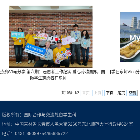
在东师Vlog分享]第六期：志愿者工作纪实-爱心跨越国界，国
[学在东师Vlo
际学生志愿者在东师
共10条 1/2
首页
上页
下页
尾页
版权所有：国际合作与交流处留学生科
地址：中国吉林省长春市人民大街5268号东北师范大学行政楼624室
电话：0431-85099754/85685722