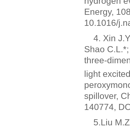
hydrogen ev
Energy, 108
10.1016/j.
4. Xin J.Y
Shao C.L.*; 
three-dime
light excite
peroxymonos
spillover, 
140774, DOI
5.Liu M.Z